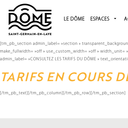
LE DÔME
ESPACES
A
Aller
[tm_pb_section admin_label= »section » transparent_background
au
make_fullwidth= »off » use_custom_width= »off » width_unit=
contenu
admin_label= »CONSULTEZ LES TARIFS DU DÔME » text_orientation=
TARIFS EN COURS D
[/tm_pb_text][/tm_pb_column][/tm_pb_row][/tm_pb_section]