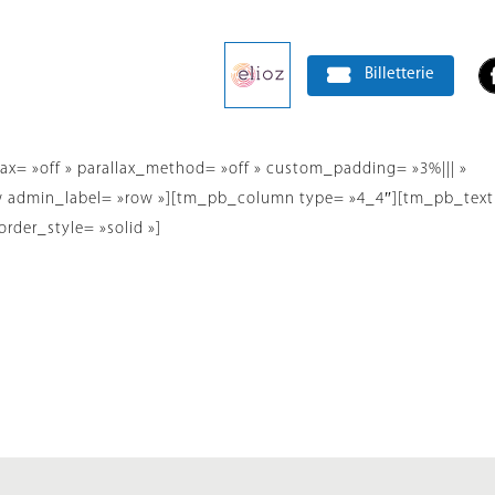
Billetterie
ax= »off » parallax_method= »off » custom_padding= »3%||| »
ow admin_label= »row »][tm_pb_column type= »4_4″][tm_pb_text
rder_style= »solid »]