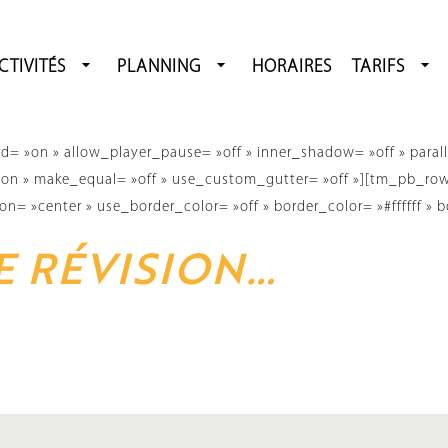
CTIVITÉS
PLANNING
HORAIRES
TARIFS
= »on » allow_player_pause= »off » inner_shadow= »off » parall
 »on » make_equal= »off » use_custom_gutter= »off »][tm_pb_r
 »center » use_border_color= »off » border_color= »#ffffff » bo
E RÉVISION…