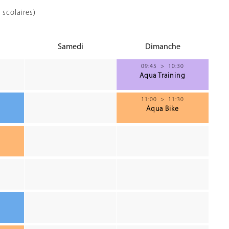
 scolaires)
Samedi
Dimanche
09:45
>
10:30
Aqua Training
11:00
>
11:30
Aqua Bike