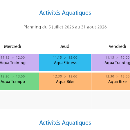
Activités Aquatiques
Planning du 5 juillet 2026 au 31 aout 2026
Mercredi
Jeudi
Vendredi
11:15
>
12:00
11:15
>
12:00
11:15
>
12:00
Aqua Training
AquaFitness
Aqua Trainin
12:30
>
13:00
12:30
>
13:00
12:30
>
13:00
Aqua Trampo
Aqua Bike
Aqua Bike
Activités Aquatiques