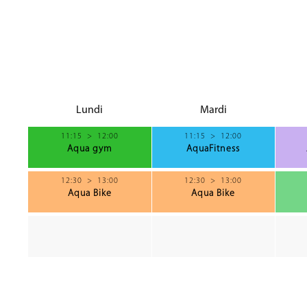
Lundi
Mardi
11:15
>
12:00
11:15
>
12:00
Aqua gym
AquaFitness
12:30
>
13:00
12:30
>
13:00
Aqua Bike
Aqua Bike