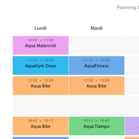
Planning à
Lundi
Mardi
10:00
>
11:00
Aqua Maternité
11:15
>
12:00
11:15
>
12:00
AquaGym Doux
AquaFitness
12:30
>
13:00
12:30
>
13:00
Aqua Bike
Aqua Bike
18:45
>
19:15
19:15
>
19:45
Aqua Bike
Aqua Trampo