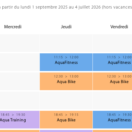
 partir du lundi 1 septembre 2025 au 4 juillet 2026 (hors vacances
Mercredi
Jeudi
Vendredi
11:15
>
12:00
11:15
>
12:00
AquaFitness
AquaFitness
12:30
>
13:00
12:30
>
13:00
Aqua Bike
Aqua Bike
18:45
>
19:30
18:45
>
19:15
18:45
>
19:30
Aqua Training
Aqua Bike
AquaFitness