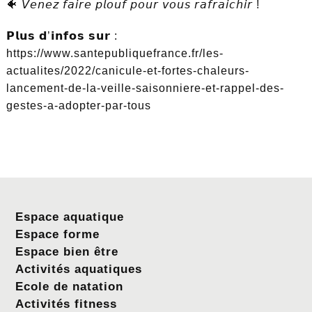
🐠 𝘝𝘦𝘯𝘦𝘻 𝘧𝘢𝘪𝘳𝘦 𝘱𝘭𝘰𝘶𝘧 𝘱𝘰𝘶𝘳 𝘷𝘰𝘶𝘴 𝘳𝘢𝘧𝘳𝘢𝘪𝘤𝘩𝘪𝘳 !
𝗣𝗹𝘂𝘀 𝗱’𝗶𝗻𝗳𝗼𝘀 𝘀𝘂𝗿 :
https://www.santepubliquefrance.fr/les-
actualites/2022/canicule-et-fortes-chaleurs-
lancement-de-la-veille-saisonniere-et-rappel-des-
gestes-a-adopter-par-tous
Espace aquatique
Espace forme
Espace bien être
Activités aquatiques
Ecole de natation
Activités fitness